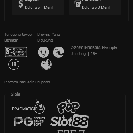
Rata-rata 1 Menit
Rata-rata 3 Menit
Tanggung Jawab
Browser Yang
Bermain
Didukung
©2026 INDOBOM. Hak cipta
dilindungi | 18+
Platform Penyedia Layanan
Slots