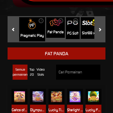
i
i
i
i
i
Facha
Fat Panda
Slot88 x PP
PG Soft
Pragmatic Play
FAT PANDA
Semua
Top
Video
permainan
20
Slots
Gates of Olympus POP
Olympus Wins
Lucky Tiger 1000
Starlight Wins
Lucky Fortune Tree