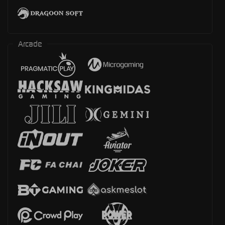
Arcade