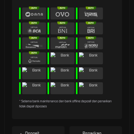
* Selama bank maintenance dan bank offline deposit dan penarikan
tidak dapat diproses
Deposit
Penarikan