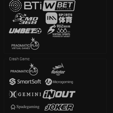
Crash Game