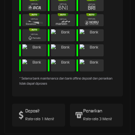
* Selama bank maintenance dan bank offline deposit dan penarikan
tidak dapat diproses
Deposit
Penarikan
Rata-rata 1 Menit
Rata-rata 3 Menit