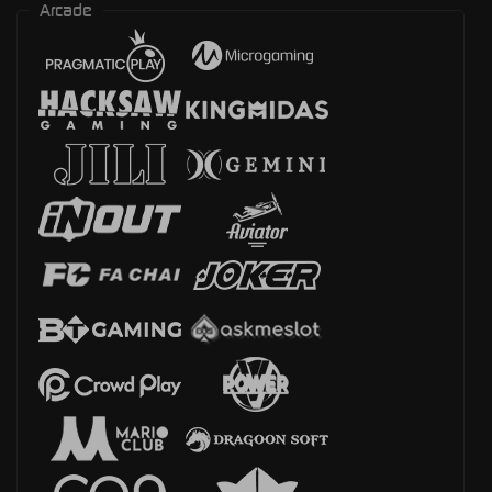
Arcade