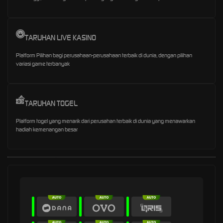
TARUHAN LIVE KASINO
Platform Pilihan bagi perusahaan-perusahaan terbaik di dunia, dengan pilihan
variasi game terbanyak
TARUHAN TOGEL
Platform togel yang menarik dari perusahan terbaik di dunia yang menawarkan
hadiah kemenangan besar