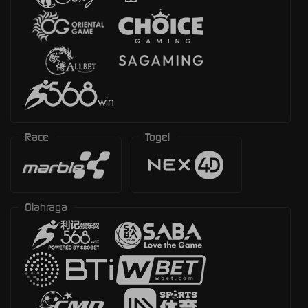
Race
Togel
Olahraga