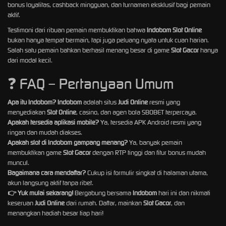
bonus loyalitas, cashback mingguan, dan turnamen eksklusif bagi pemain
aktif.
Testimoni dari ribuan pemain membuktikan bahwa
Indobom Slot Online
bukan hanya tempat bermain, tapi juga peluang nyata untuk cuan harian.
Salah satu pemain bahkan berhasil menang besar di game
Slot Gacor
hanya
dari modal kecil.
❓ FAQ – Pertanyaan Umum
Apa itu Indobom?
Indobom
adalah situs
Judi Online
resmi yang
menyediakan
Slot Online
, casino, dan agen bola SBOBET terpercaya.
Apakah tersedia aplikasi mobile?
Ya, tersedia APK Android resmi yang
ringan dan mudah diakses.
Apakah slot di Indobom gampang menang?
Ya, banyak pemain
membuktikan game
Slot Gacor
dengan RTP tinggi dan fitur bonus mudah
muncul.
Bagaimana cara mendaftar?
Cukup isi formulir singkat di halaman utama,
akun langsung aktif tanpa ribet.
👉 Yuk mulai sekarang!
Bergabung bersama
Indobom
hari ini dan nikmati
keseruan
Judi Online
dari rumah. Daftar, mainkan
Slot Gacor
, dan
menangkan hadiah besar tiap hari!