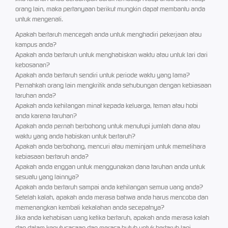
orang lain, maka pertanyaan berikut mungkin dapat membantu anda
untuk mengenali.
Apakah bertaruh mencegah anda untuk menghadiri pekerjaan atau
kampus anda?
Apakah anda bertaruh untuk menghabiskan waktu atau untuk lari dari
kebosanan?
Apakah anda bertaruh sendiri untuk periode waktu yang lama?
Pernahkah orang lain mengkritik anda sehubungan dengan kebiasaan
taruhan anda?
Apakah anda kehilangan minat kepada keluarga, teman atau hobi
anda karena taruhan?
Apakah anda pernah berbohong untuk menutupi jumlah dana atau
waktu yang anda habiskan untuk bertaruh?
Apakah anda berbohong, mencuri atau meminjam untuk memelihara
kebiasaan bertaruh anda?
Apakah anda enggan untuk menggunakan dana taruhan anda untuk
sesuatu yang lainnya?
Apakah anda bertaruh sampai anda kehilangan semua uang anda?
Setelah kalah, apakah anda merasa bahwa anda harus mencoba dan
memenangkan kembali kekalahan anda secepatnya?
Jika anda kehabisan uang ketika bertaruh, apakah anda merasa kalah
dan dalam keputusasaan dan merasa butuh untuk bertaruh lagi