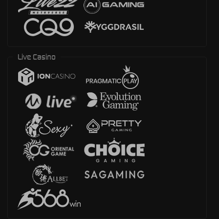
Live Casino