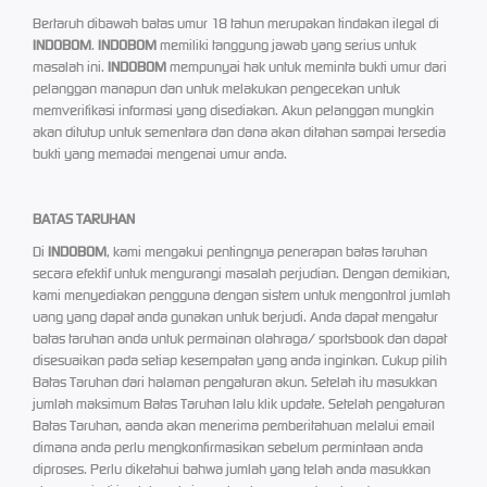
Bertaruh dibawah batas umur 18 tahun merupakan tindakan ilegal di
INDOBOM
.
INDOBOM
memiliki tanggung jawab yang serius untuk
masalah ini.
INDOBOM
mempunyai hak untuk meminta bukti umur dari
pelanggan manapun dan untuk melakukan pengecekan untuk
memverifikasi informasi yang disediakan. Akun pelanggan mungkin
akan ditutup untuk sementara dan dana akan ditahan sampai tersedia
bukti yang memadai mengenai umur anda.
BATAS TARUHAN
Di
INDOBOM
, kami mengakui pentingnya penerapan batas taruhan
secara efektif untuk mengurangi masalah perjudian. Dengan demikian,
kami menyediakan pengguna dengan sistem untuk mengontrol jumlah
uang yang dapat anda gunakan untuk berjudi. Anda dapat mengatur
batas taruhan anda untuk permainan olahraga/ sportsbook dan dapat
disesuaikan pada setiap kesempatan yang anda inginkan. Cukup pilih
Batas Taruhan dari halaman pengaturan akun. Setelah itu masukkan
jumlah maksimum Batas Taruhan lalu klik update. Setelah pengaturan
Batas Taruhan, aanda akan menerima pemberitahuan melalui email
dimana anda perlu mengkonfirmasikan sebelum permintaan anda
diproses. Perlu diketahui bahwa jumlah yang telah anda masukkan