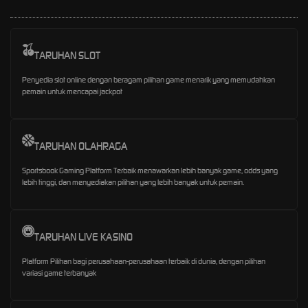
TARUHAN SLOT
Penyedia slot online dengan beragam pilihan game menarik yang memudahkan
pemain untuk mencapai jackpot
TARUHAN OLAHRAGA
Sportsbook Gaming Platform Terbaik menawarkan lebih banyak game, odds yang
lebih tinggi, dan menyediakan pilihan yang lebih banyak untuk pemain.
TARUHAN LIVE KASINO
Platform Pilihan bagi perusahaan-perusahaan terbaik di dunia, dengan pilihan
variasi game terbanyak