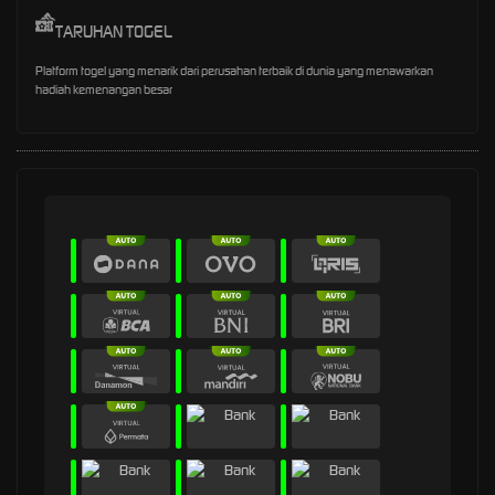
TARUHAN TOGEL
Platform togel yang menarik dari perusahan terbaik di dunia yang menawarkan
hadiah kemenangan besar