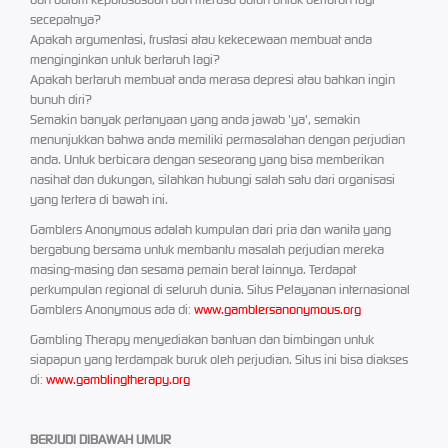
secepatnya?
Apakah argumentasi, frustasi atau kekecewaan membuat anda
menginginkan untuk bertaruh lagi?
Apakah bertaruh membuat anda merasa depresi atau bahkan ingin
bunuh diri?
Semakin banyak pertanyaan yang anda jawab 'ya', semakin
menunjukkan bahwa anda memiliki permasalahan dengan perjudian
anda. Untuk berbicara dengan seseorang yang bisa memberikan
nasihat dan dukungan, silahkan hubungi salah satu dari organisasi
yang tertera di bawah ini.
Gamblers Anonymous adalah kumpulan dari pria dan wanita yang
bergabung bersama untuk membantu masalah perjudian mereka
masing-masing dan sesama pemain berat lainnya. Terdapat
perkumpulan regional di seluruh dunia. Situs Pelayanan internasional
Gamblers Anonymous ada di:
www.gamblersanonymous.org
Gambling Therapy menyediakan bantuan dan bimbingan untuk
siapapun yang terdampak buruk oleh perjudian. Situs ini bisa diakses
di:
www.gamblingtherapy.org
BERJUDI DIBAWAH UMUR