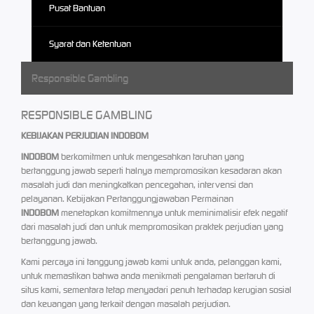
Pusat Bantuan
Syarat dan Ketentuan
Responsible Gambling
RESPONSIBLE GAMBLING
KEBIJAKAN PERJUDIAN INDOBOM
INDOBOM
berkomitmen untuk mengesahkan taruhan yang
bertanggung jawab seperti halnya mempromosikan kesadaran akan
masalah judi dan meningkatkan pencegahan, intervensi dan
pelayanan. Kebijakan Pertanggungjawaban Permainan
INDOBOM
menetapkan komitmennya untuk meminimalisir efek negatif
dari masalah judi dan untuk mempromosikan praktek perjudian yang
bertanggung jawab.
Kami percaya ini tanggung jawab kami untuk anda, pelanggan kami,
untuk memastikan bahwa anda menikmati pengalaman bertaruh di
situs kami, sementara tetap menyadari penuh terhadap kerugian sosial
dan keuangan yang terkait dengan masalah perjudian.