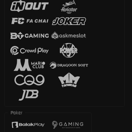
Poker