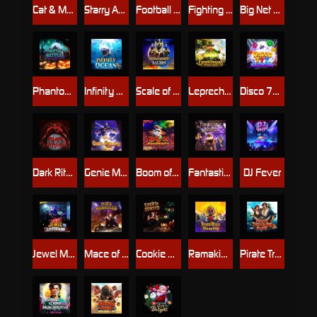
Cat & Mouse
Starry Adventure
Football Fever
Fighting Bull
Big Net Bass
Phantom Multiplier
Infinity Ocean
Scale of Heaven: Anubis
Leprechaun’s Fortune
Disco 777 Hold and Win
Dark Ritual
Genie Mystery
Boom of Prosperity
Fantastic Beast
DJ Fever
Jewel Mastermind
Mace of Hercules
Cookie Hunter
Ramakien Blessing
Pirate Treasure Hunt