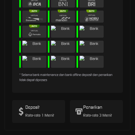
* Selama bank maintenance dan bank offline deposit dan penarikan
tidak dapat diproses
Deposit
Penarikan
Rata-rata 1 Menit
Rata-rata 3 Menit