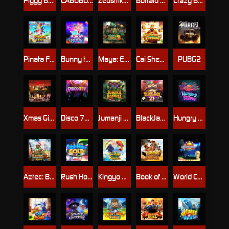
Piggy Bank Gold 2
LABUBU: Fall In Wild
Zeustrike Xmas
Buffalo Rush
Crazy Bounty: Jackpot
Pinata Fest
Bunny to the Moon
Maya: Elemental Totem 2
Cai Shen Fortune
PUBG2
Xmas Gift Delight
Disco 777
Jumanji Bonanza
BlackJack21
Hungry Slime
Aztec: Bonus Hunt 2 Xmas
Rush Hour Gold
Kingyo Riches
Book of Safari
World Cup Final