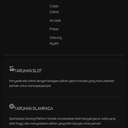
Crash
Game
Arcade
Poker
Sabung
Ayam
TARUHAN SLOT
Penyedia slot online dengan beragam pilihan game menarik yang memudahkan
pemain untuk mencapai jackpot
TARUHAN OLAHRAGA
Sportsbook Gaming Platform Terbaik menawarkan lebih banyak game, odds yang
lebih tinggi, dan menyediakan pilihan yang lebih banyak untuk pemain.