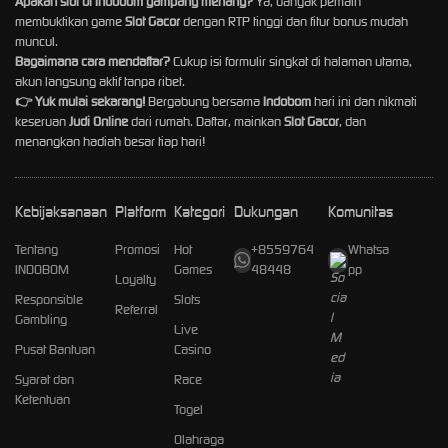
Apakah slot di Indobom gampang menang?
Ya, banyak pemain
membuktikan game
Slot Gacor
dengan RTP tinggi dan fitur bonus mudah
muncul.
Bagaimana cara mendaftar?
Cukup isi formulir singkat di halaman utama,
akun langsung aktif tanpa ribet.
👉 Yuk mulai sekarang!
Bergabung bersama
Indobom
hari ini dan nikmati
keseruan
Judi Online
dari rumah. Daftar, mainkan
Slot Gacor
, dan
menangkan hadiah besar tiap hari!
Kebijaksanaan
Platform
Kategori
Dukungan
Komunitas
Tentang
Promosi
Hot
+8559764
Whatsa
INDOBOM
Games
48448
pp
Loyalty
Responsible
Slots
Referral
Gambling
Live
Pusat Bantuan
Casino
Syarat dan
Race
Ketentuan
Togel
Olahraga