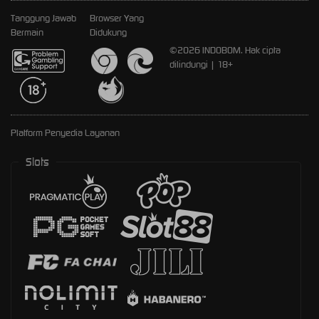
Tanggung Jawab
Browser Yang
Bermain
Didukung
©2026 INDOBOM. Hak cipta
dilindungi | 18+
Platform Penyedia Layanan
Slots