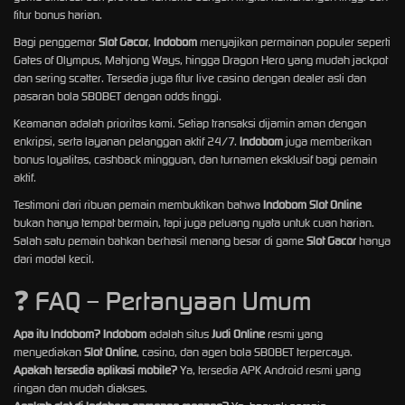
fitur bonus harian.
Bagi penggemar
Slot Gacor
,
Indobom
menyajikan permainan populer seperti
Gates of Olympus, Mahjong Ways, hingga Dragon Hero yang mudah jackpot
dan sering scatter. Tersedia juga fitur live casino dengan dealer asli dan
pasaran bola SBOBET dengan odds tinggi.
Keamanan adalah prioritas kami. Setiap transaksi dijamin aman dengan
enkripsi, serta layanan pelanggan aktif 24/7.
Indobom
juga memberikan
bonus loyalitas, cashback mingguan, dan turnamen eksklusif bagi pemain
aktif.
Testimoni dari ribuan pemain membuktikan bahwa
Indobom Slot Online
bukan hanya tempat bermain, tapi juga peluang nyata untuk cuan harian.
Salah satu pemain bahkan berhasil menang besar di game
Slot Gacor
hanya
dari modal kecil.
❓ FAQ – Pertanyaan Umum
Apa itu Indobom?
Indobom
adalah situs
Judi Online
resmi yang
menyediakan
Slot Online
, casino, dan agen bola SBOBET terpercaya.
Apakah tersedia aplikasi mobile?
Ya, tersedia APK Android resmi yang
ringan dan mudah diakses.