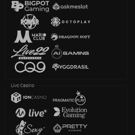
Live Casino