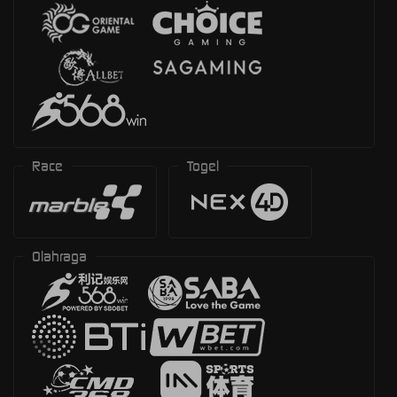
Race
Togel
Olahraga