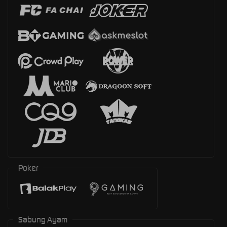
Poker
Sabung Ayam