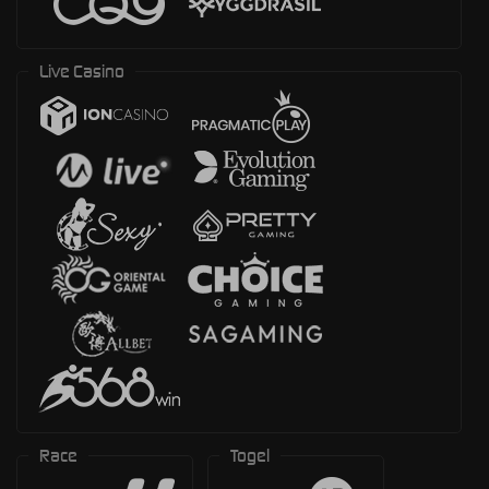
Live Casino
Race
Togel