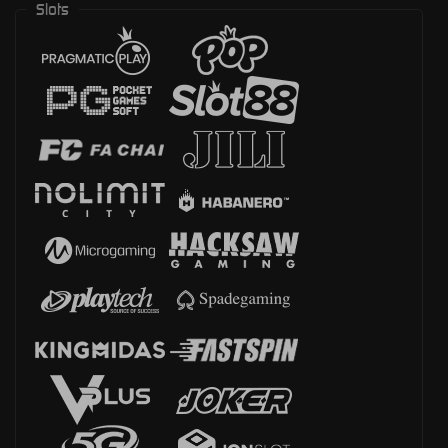
Slots