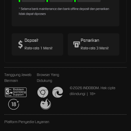
* Selama bank maintenance dan bank offline deposit dan penarikan
tidak dapat diproses
Deposit
Penarikan
Rata-rata 1 Menit
Rata-rata 3 Menit
Tanggung Jawab
Browser Yang
Bermain
Didukung
©2026 INDOBOM. Hak cipta
dilindungi | 18+
Platform Penyedia Layanan