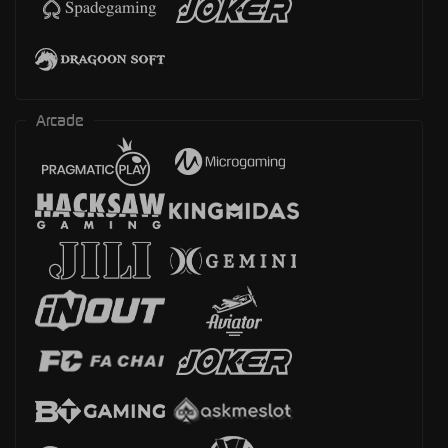
Arcade